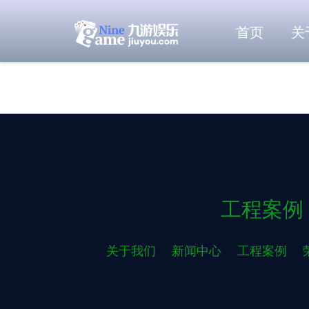
首页
关
工程案例
关于我们
新闻中心
工程案例