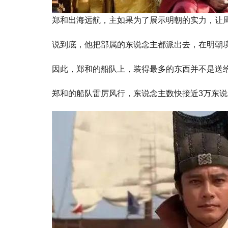
郑和出海远航，主如果为了展示明朝的实力，让
说到底，他把部属的东说念主都派出去，在明朝
因此，郑和的船队上，装得最多的东西并不是送
郑和的船队雷厉风行，东说念主数快接近3万东