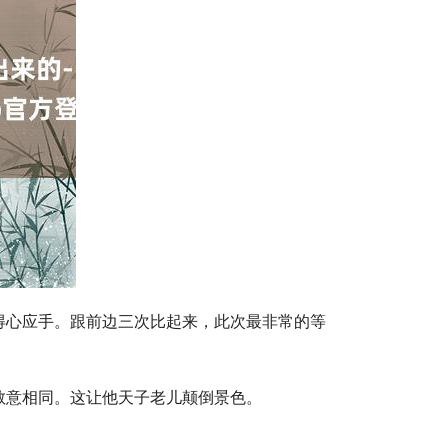
得心应手。跟前边三次比起来，此次最非常的等
敬意相同。这让他天子老儿颠倒景色。