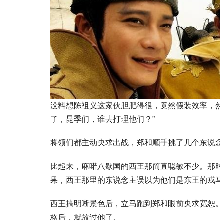
没料想陈祖义这家伙胆肥得很，竟然假装效率，
了，昆季们，谁去打理他们？”
将领们都主动央求出战，郑和顺手挑了几个东说念
比起来，麻喏八歇国的西王那简直聪敏不少。那
果，西王那里的东说念主误以为他们是东王的戎
西王搞明晰景色后，立马跑到郑和眼前央求宽恕
格后，就放过他了。