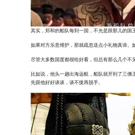
其实，郑和的船队每到一国，不光是跟那儿的国
如果对方乐意维护，那就疏忽送点小礼物真谛。
尽管大多数国度都很给好看，但总有那么几个不
比如说，他头一趟出海远航，船队就开到了三佛
先跟他好好谈谈，谈不拢再脱手。