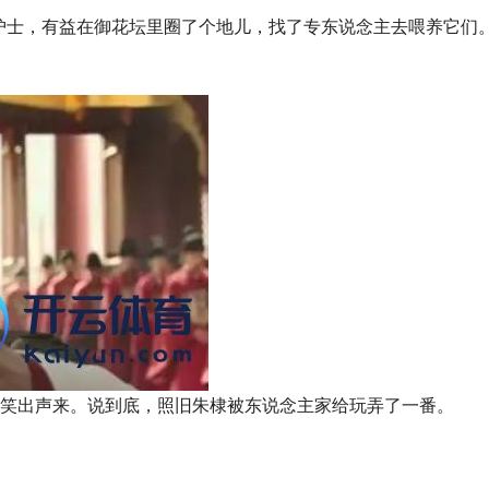
护士，有益在御花坛里圈了个地儿，找了专东说念主去喂养它们。
住笑出声来。说到底，照旧朱棣被东说念主家给玩弄了一番。