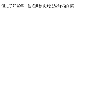
但过了好些年，他逐渐察觉到这些所谓的“麒