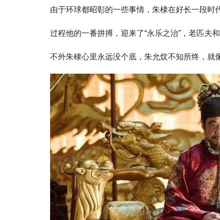
由于环球都昭彰的一些事情，朱棣在好长一段时
过程他的一番拼搏，迎来了“永乐之治”，老匹夫
不外朱棣心里永远没个底，朱允炆不知所终，就