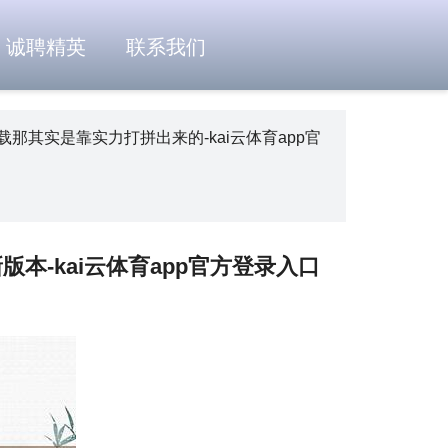
诚聘精英
联系我们
方下载那其实是靠实力打拼出来的-kai云体育app官
版本-kai云体育app官方登录入口