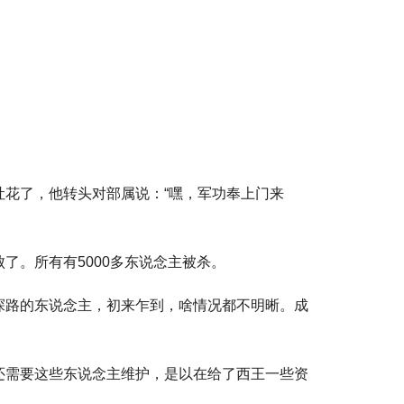
花了，他转头对部属说：“嘿，军功奉上门来
了。所有有5000多东说念主被杀。
探路的东说念主，初来乍到，啥情况都不明晰。成
还需要这些东说念主维护，是以在给了西王一些资