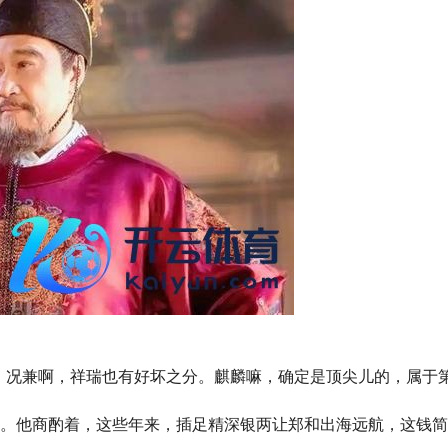
。况兼啊，祥瑞也有好坏之分。麒麟嘛，确定是顶尖儿的，属于
气。他商酌着，这些年来，插足精深银两让郑和出海远航，这钱