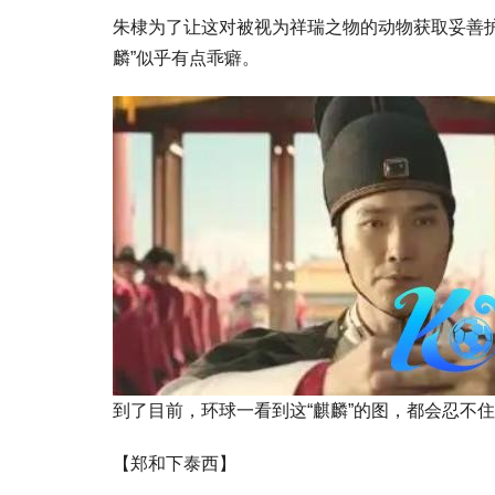
朱棣为了让这对被视为祥瑞之物的动物获取妥善
麟”似乎有点乖癖。
到了目前，环球一看到这“麒麟”的图，都会忍不
【郑和下泰西】