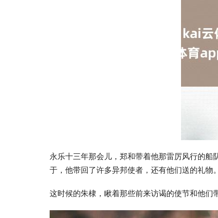
永乐十三年那会儿，郑和带着他那雷厉风行的船
于，他带回了许多异邦使者，还有他们送的礼物
这时候的朱棣，瞅着那些前来访谒的使节和他们