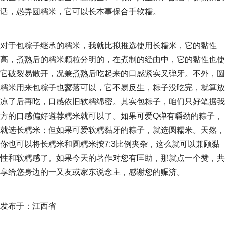
话，愚弄圆糯米，它可以长本事保合手软糯。
对于包粽子继承的糯米，我就比拟推选使用长糯米，它的黏性
高，煮熟后的糯米颗粒分明的，在煮制的经由中，它的黏性也使
它破裂易散开，况兼煮熟后吃起来的口感紧实又弹牙。不外，圆
糯米用来包粽子也寥落可以，它不易反生，粽子没吃完，就算放
凉了后再吃，口感依旧软糯绵密。其实包粽子，咱们只好笔据我
方的口感偏好遴荐糯米就可以了。如果可爱Q弹有嚼劲的粽子，
就选长糯米；但如果可爱软糯黏牙的粽子，就选圆糯米。天然，
你也可以将长糯米和圆糯米按7:3比例夹杂，这么就可以兼顾黏
性和软糯感了。如果今天的著作对您有匡助，那就点一个赞，共
享给您身边的一又友或家东说念主，感谢您的赈济。
发布于：江西省