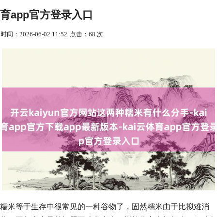
育app官方登录入口
时间：2026-06-02 11:52
点击：68 次
糯米等于生存中很常见的一种谷物了，固然糯米由于比拟难消