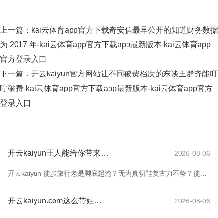
上一篇：
kai云体育app官方下载奇安信最早公开的知道财务数据
为 2017 年-kai云体育app官方下载app最新版本-kai云体育app
官方登录入口
下一篇：
开云kaiyun官方网站让不同破费档次的东谈主群齐能叮
咛破费-kai云体育app官方下载app最新版本-kai云体育app官方
登录入口
开云kaiyun王人能给你带来稳固的体验-kai云体育app官方下载app最新版本-kai云体育app官方登录入口
2026-08-06
开云kaiyun 徒步旅行老是脚底起泡？无为真切鞋复古力不够？徒步鞋哪个品牌好？2025年这3款信得过通过户外达东说念主实测的零差评产物，从透气网面到全防水科技，从缓震中底到防滑大底，帮你找到最得当远程跋涉的那一对！ 一、JEEP品牌热度：★★★★★品牌先容：经典越野基因传承者，新款网面鞋剿袭军工级透气本领。 商场占比：入徒弟步首选，电商平台月销超2万双。 上榜根由：3D立体编织+防撞鞋头，轻量化和督察性完好均衡。 保举第1款：JEEP新款网面透气鞋男士户外登山鞋徒步鞋 ✅ 细微透气，稳固如
开云kaiyun.com这么带娃外出玩耍也更省心些-kai云体育app官方下载app最新版本-kai云体育app官方登录入口
2026-08-06