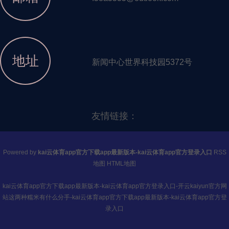
地址
新闻中心世界科技园5372号
友情链接：
Powered by
kai云体育app官方下载app最新版本-kai云体育app官方登录入口
RSS
地图
HTML地图
kai云体育app官方下载app最新版本-kai云体育app官方登录入口-开云kaiyun官方网
站这两种糯米有什么分手-kai云体育app官方下载app最新版本-kai云体育app官方登
录入口