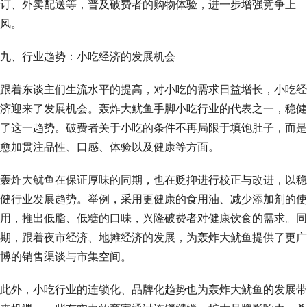
订、外卖配送等，普及破费者的购物体验，进一步增强竞争上
风。
九、行业趋势：小吃经济的发展机会
跟着东谈主们生流水平的提高，对小吃的需求日益增长，小吃经
济迎来了发展机会。轰炸大鱿鱼手脚小吃行业的代表之一，稳健
了这一趋势。破费者关于小吃的条件不再局限于填饱肚子，而是
愈加贯注品性、口感、体验以及健康等方面。
轰炸大鱿鱼在保证厚味的同期，也在贬抑进行校正与改进，以稳
健行业发展趋势。举例，采用更健康的食用油、减少添加剂的使
用，推出低脂、低糖的口味，兴隆破费者对健康饮食的需求。同
期，跟着夜市经济、地摊经济的发展，为轰炸大鱿鱼提供了更广
博的销售渠谈与市集空间。
此外，小吃行业的连锁化、品牌化趋势也为轰炸大鱿鱼的发展带