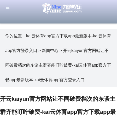
你的位置：
kai云体育app官方下载app最新版本-kai云体育
app官方登录入口
>
新闻中心
> 开云kaiyun官方网站让不
同破费档次的东谈主群齐能叮咛破费-kai云体育app官方下
载app最新版本-kai云体育app官方登录入口
开云kaiyun官方网站让不同破费档次的东谈主
群齐能叮咛破费-kai云体育app官方下载app最