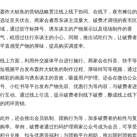
轰炸大鱿鱼的营销战略贯注线上线下协同。在线下，夜市摊位的
选址至关伏击。商家会遴荐东谈主流量大、破费才调强的夜市区
域，通过驻守标牌号、诱东谈主的产物展示以及现场制作的香
气，眩惑过往行东谈主的小心。同期，推出试吃行为，让破费者
平直感受产物的厚味，提高购买调度率。
线上方面，利用外交媒体平台进行施行。商家会在抖音、快手等
短视频平台发布轰炸大鱿鱼的制作过程、厚味特写等视频，通过
精彩的画面与诱东谈主的音效，吸援用户护理。还会在微信公众
号、小红书等平台发布产物先容、优惠行为等内容，与破费者进
行互动。通过线上引流，提示破费者到线下破费，酿成线上线下
的闭环营销。
此外，还会推出会员轨制、团购行为等，加多破费者的粘性与复
购率。举例，破费者通过扫码护理商家公众号成为会员，可享受
积分兑换、扣头优惠等福利；与团购平台相助，推出限时团购套