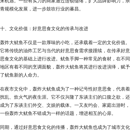
来机遇。一些有实力的商家通过连锁缱绻，扩大品牌影响力，杀
青规模化发展，进一步鼓吹行业的蕃昌。
十、文化价值：好意思食文化的传承与改进
轰炸大鱿鱼不仅是一款厚味的小吃，还承载着一定的文化价值。
它将传统的油炸工艺与当代的好意思食需求接踵续，在传承好意
思食文化的基础上进行改进。鱿鱼手脚一种常见的食材，在不同
地区有着不同的烹调面貌，轰炸大鱿鱼将其进行改进演绎，赋予
了鱿鱼新的人命力。
在夜市文化中，轰炸大鱿鱼成为了一种记号性好意思食，代表着
扰乱、炊火气的夜生涯。它不仅兴隆了东谈主们的口腹之欲，还
成为了东谈主们外交、文娱的载体。一又友约会、家庭出游时，
一份轰炸大鱿鱼不错成为一样的话题，增进相互的心扉。
同期，通过好意思食文化的传播，轰炸大鱿鱼也成为了城市文化