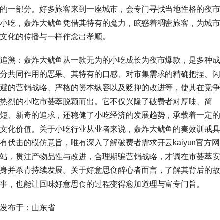
的一部分。好多旅客来到一座城市，会专门寻找当地性格的夜市
小吃，轰炸大鱿鱼凭借其特有的魔力，眩惑着稠密旅客，为城市
文化的传播与一样作念出孝顺。
追溯：轰炸大鱿鱼从一款无为的小吃成长为夜市爆款，是多种成
分共同作用的恶果。其特有的口感、对市集需求的精确把捏、闪
避的营销战略、严格的资本纵容以及贬抑的改进等，使其在竞争
热烈的小吃市荟萃脱颖而出。它不仅兴隆了破费者对厚味、简
短、新奇的追求，还稳健了小吃经济的发展趋势，承载着一定的
文化价值。关于小吃行业从业者来说，轰炸大鱿鱼的奏效训戒具
有伏击的模仿意旨，唯有深入了解破费者需求开云kaiyun官方网
站，贯注产物品性与改进，合理期骗营销战略，才调在市荟萃安
身并杀青持续发展。关于好意思食醉心者而言，了解其背后的故
事，也能让回味好意思食的过程变得愈加道理与富专门旨。
发布于：山东省